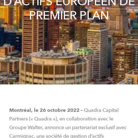
D’ACTIFS EUROPÉEN DE
PREMIER PLAN
Montréal, le 26 octobre 2022 –
Quadra Capital
Partners (« Quadra »), en collaboration avec le
Groupe Walter, annonce un partenariat exclusif avec
Carmignac, une société de gestion d’actifs