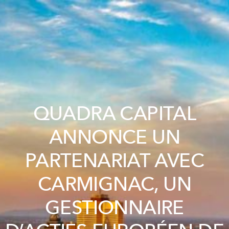
QUADRA CAPITAL
ANNONCE UN
PARTENARIAT AVEC
CARMIGNAC, UN
GESTIONNAIRE